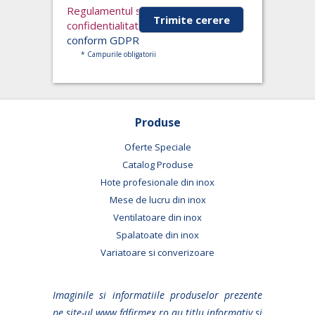
Regulamentul si Politica de
confidentialitate
si accept conditiile,
conform GDPR
* Campurile obligatorii
Produse
Oferte Speciale
Catalog Produse
Hote profesionale din inox
Mese de lucru din inox
Ventilatoare din inox
Spalatoate din inox
Variatoare si converizoare
Imaginile si informatiile produselor prezente
pe site-ul www.fdfirmex.ro au titlu informativ si