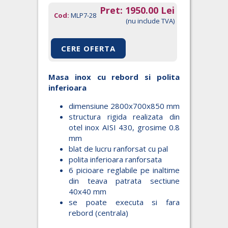
Pret:
1950.00
Lei
Cod:
MLP7-28
(nu include TVA)
CERE OFERTA
Masa inox cu rebord si polita
inferioara
dimensiune 2800x700x850 mm
structura rigida realizata din
otel inox AISI 430, grosime 0.8
mm
blat de lucru ranforsat cu pal
polita inferioara ranforsata
6 picioare reglabile pe inaltime
din teava patrata sectiune
40x40 mm
se poate executa si fara
rebord (centrala)