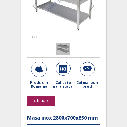
1
/
1
Produs in
Calitate
Cel mai bun
Romania
garantata!
pret!
« Inapoi
Masa inox 2800x700x850 mm