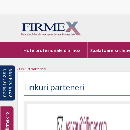
Hote profesionale din inox
Spalatoare si chiu
»
Linkuri parteneri
0
7
2
3
.
1
6
1
.
8
8
5
0
7
3
3
.
9
4
4
.
5
9
6
Linkuri parteneri