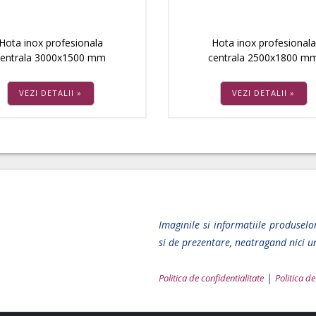
Hota inox profesionala
Hota inox profesionala
centrala 3000x1500 mm
centrala 2500x1800 m
VEZI DETALII »
VEZI DETALII »
Imaginile si informatiile produselo
si de prezentare, neatragand nici un
|
Politica de confidentialitate
Politica d