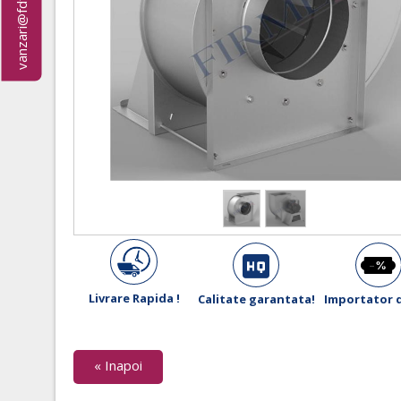
vanzari@fdfirmex.ro
Livrare Rapida !
Calitate garantata!
Importator d
« Inapoi