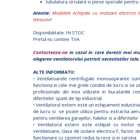
tubulatura circulara si piese speciale pentru
Atentie:
Modelele echipate cu motoare electrice l
tensiune!
Disponibilitate: IN STOC
Pretul nu contine TVA
Contacteaza-ne
in cazul in care doresti mai mu
alegerea ventilatorului potrivit necesitatilor tale.
ALTE INFORMATII:
• Ventilatoarele centrifugale monoaspirante su
functiona in cele mai grele conditii de lucru si se u
profesionale din inox utilizate in bucatariile co
diferitelor spatii de tip industrial.
• Ventilatorul extern este un echipament industrial
de lucru si se poate utiliza pentru extractia aerul
pentru ventilarea garajelor, halelor si a diferitelor 
• Ventilatorul extern este echipat cu motor el
ventilatoare, clasa de izolare electrica F, factor 
functionare cu zgomot redus la rece si in sarcina.