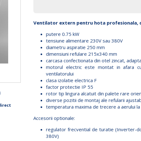
Ventilator extern pentru hota profesionala,
putere 0.75 kW
tensiune alimentare 230V sau 380V
diametru aspiratie 250 mm
dimensiuni refulare 215x340 mm
carcasa confectionata din otel zincat, adapt
motorul electric este montat in afara c
ventilatorului
clasa izolatie electrica F
factor protectie IP 55
rotor tip lingura alcatuit din palete rare orie
diverse pozitii de montaj ale refularii ajustab
irect
temperatura maxima de trecere a aerului la 
Accesorii optionale:
regulator frecvential de turatie (Inverter-
380V)