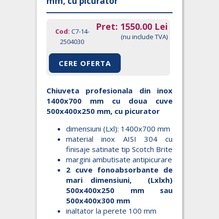
mm, cu picurator
Pret:
1550.00
Lei
Cod:
C7-14-
(nu include TVA)
2504030
CERE OFERTA
Chiuveta profesionala din inox
1400x700 mm cu doua cuve
500x400x250 mm, cu picurator
dimensiuni (Lxl): 1400x700 mm
material inox AISI 304 cu
finisaje satinate tip Scotch Brite
margini ambutisate antipicurare
2 cuve fonoabsorbante de
mari dimensiuni, (Lxlxh)
500x400x250 mm sau
500x400x300 mm
inaltator la perete 100 mm