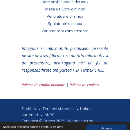
Hote profesionale din inox
Mese de lucru din inox
Ventilatoare din inox
Spalatoate din inox
Variatoare si converizoare
Imaginile si informatiile produselor prezente
pe site-ul www.fdfirmex.ro au titlu informativ si
de prezentare, neatragand nici un fel de
responsabilitate din partea F.D. Firmex S.R.L.
|
Politica de confidentialitate
Politica de cookies
SiteMap
Termeni si conditii
Linkuri
parteneri
ANPC
Copyright © Firmex 2022 |
Webdesign by
Chiuveta profesionala din inox 1400x600 mm cu
Acest site foloseste cookies pentru a va oferi
Accepta