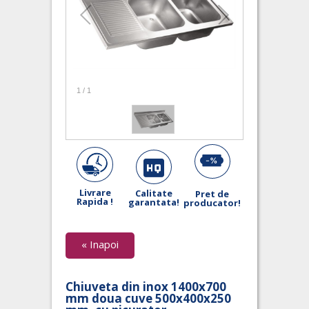
1
/
1
Livrare
Calitate
Pret de
Rapida !
garantata!
producator!
« Inapoi
Chiuveta din inox 1400x700
mm doua cuve 500x400x250