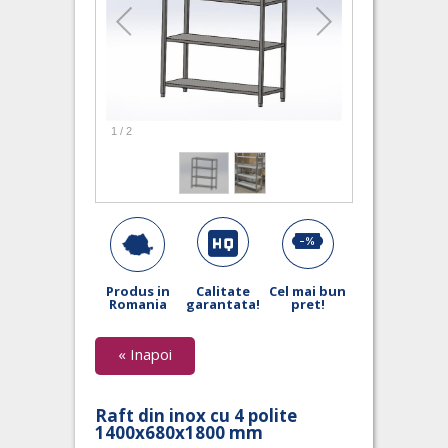
1
/
2
Produs in
Calitate
Cel mai bun
Romania
garantata!
pret!
« Inapoi
Raft din inox cu 4 polite
1400x680x1800 mm