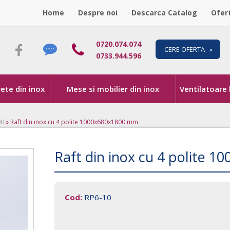
Home
Despre noi
Descarca Catalog
Ofer
0720.074.074
CERE OFERTA »
0733.944.596
vete din inox
Mese si mobilier din inox
Ventilatoare
00
»
Raft din inox cu 4 polite 1000x680x1800 mm
Raft din inox cu 4 polite 
Cod:
RP6-10