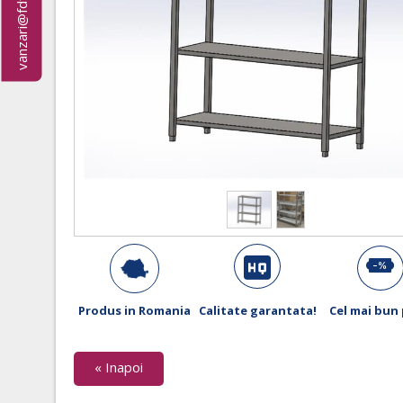
vanzari@fdfirmex.ro
Produs in Romania
Calitate garantata!
Cel mai bun 
« Inapoi