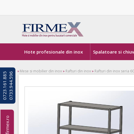
Hote profesionale din inox
Spalatoare si chiu
»
Mese si mobilier din inox
»
Rafturi din inox
»
Rafturi din inox seria 6
0
7
2
3
.
1
6
1
.
8
8
5
0
7
3
3
.
9
4
4
.
5
9
6