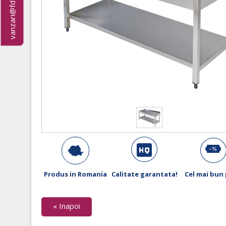
vanzari@fdfirmex.ro
Produs in Romania
Calitate garantata!
Cel mai bun 
« Inapoi