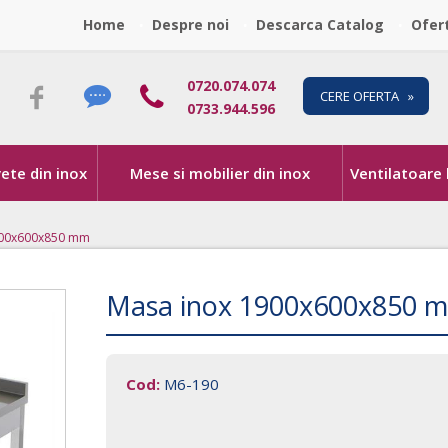
Home
Despre noi
Descarca Catalog
Ofer
0720.074.074
CERE OFERTA »
0733.944.596
vete din inox
Mese si mobilier din inox
Ventilatoare
900x600x850 mm
Masa inox 1900x600x850 
Cod:
M6-190